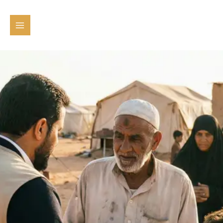
خطي
لى
لمحتوى